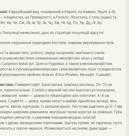
аїні:
Євразійський вид, поширений в Європі, на Кавказі, Уралі, в Зх.
і — в Карпатах, на Прикарпатті, в Поліссі, Лісостепу, Степу (рідко) та
, Кв, Чн, См, Лв, Ів, Тр, Зк, Чц, Хм, Чк, Кд, Пл, Хр, Дц, Лг, Кр.
:
Популяції нечисленні, дані по структурі популяцій відсутні.
генне порушення природних біотопів, зокрема вирубування лісів.
ні та мішані ліси, узлісся, серед чагарників, кам’янисті схили
я в широколистяних неморальних мезофітних лісах у складі
а Carpinion betuli (кл. Querco-Fagetea), а також в мезоксерофітних
зростає в субсередземноморських субксерофітних лісах та рідколіссях
 в угрупованнях хвойних лісів кл. Erico-Pinetea. Мезофіт. Сциофіт.
ристика:
Гемікриптофіт. Багаторічна трав’яна рослина, 25–70 см
е, горизонтальне. Стебло у верхній частині коротко-густоопушене,
а міжвузля, нижні — довгасто-яйцеподібні або еліптичні, 4–8 см
рені. Суцвіття — довга, пряма негуста майже однобічна китиця, вісь
етні. Квітки пурпурові, із запахом ванілі. Листочки оцвітини до 6–7 мм
складені широким дзвоником, внутрішні трохи коротші за зовнішні. Губа
шоподібно увігнутий, з широким переднім входом, епіхілій
ові з двома зморщеними горбочками. Зав’язь пряма, не скручена, густо
оносить у серпні–вересні. Розмножується насінням, дуже рідко —