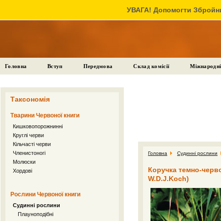
УВАГА! Допомогти Збройни
Головна
Вступ
Передмова
Склад комісії
Міжнародні
Таксономія
Тварини Червоної книги
Кишковопорожнинні
Круглі черви
Кільчасті черви
Членистоногі
Головна
Судинні рослини
Молюски
Коручка темно-червона
Хордові
W.D.J.Koch)
Рослини Червоної книги
Судинні рослини
Плауноподібні