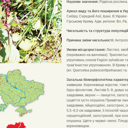
Наукове значення:
Рідкісна рослина.
Ареал виду та його поширення в Укр
Сибіру, Середній Азії, Ірані. В Україн
Гірському Криму. Адм. регіони: Вл, Рв, Жт
Чисельність та структура популяцій
Причина зміни чисельності:
Антропо
Умови місцезростання:
Листяні, хвой
(переважно на вапняках). Трапляєтьс
угруповань союзів Fagion sylvaticae т
трав’янистих угрупованнях. В Криму 
(кл. Quercetea pubescentipetraeae) та
Загальна біоморфологічна характе
заввишки. Кореневище коротке, товст
буро-фіолетове. Листків 5–9, довші з
завдовжки, верхні — ланцетні, загост
суцвіття густо опушена Приквітки ланц
завдовжки, яйцеподібні, загострені, 
5,5–6,5 см завдовжки, її гіпохілій ча
серцеподібний, загострений, при осн
опушена. Цвіте у червні–липні. Плод
кореневищем.