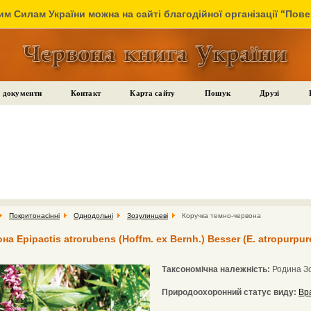
м Силам України можна на сайті благодійної організації "Пов
 документи
Контакт
Карта сайту
Пошук
Друзі
Покритонасінні
Однодольні
Зозулинцеві
Коручка темно-червона
 Epipactis atrorubens (Hoffm. ex Bernh.) Besser (E. atropurpure
Таксономічна належність:
Родина З
Природоохоронний статус виду:
Вр