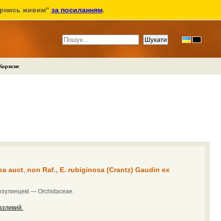
ернись живим"
за посиланням
.
Корисне
a auct. non Raf., E. rubiginosa (Crantz) Gaudin ex
озулинцеві — Orchidaceae.
азливий.