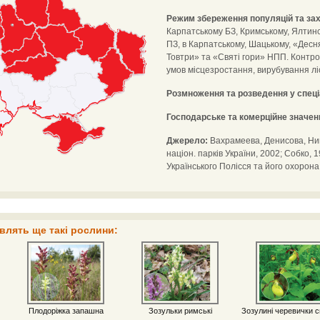
Режим збереження популяцій та зах
Карпатському БЗ, Кримському, Ялтинс
ПЗ, в Карпатському, Шацькому, «Десн
Товтри» та «Святі гори» НПП. Контр
умов місцезростання, вирубування ліс
Розмноження та розведення у спец
Господарське та комерційне значен
Джерело:
Вахрамеева, Денисова, Ники
націон. парків України, 2002; Собко, 
Українського Полісся та його охорона
влять ще такі рослини:
Плодоріжка запашна
Зозульки римські
Зозулині черевички с