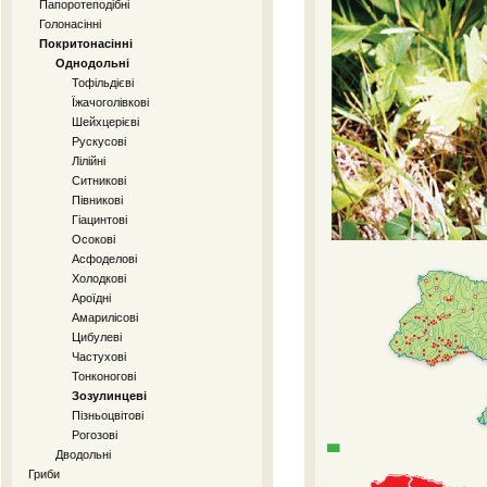
Папоротеподібні
Голонасінні
Покритонасінні
Однодольні
Тофільдієві
Їжачоголівкові
Шейхцерієві
Рускусові
Лілійні
Ситникові
Півникові
Гіацинтові
Осокові
Асфоделові
Холодкові
Ароїдні
Амарилісові
Цибулеві
Частухові
Тонконогові
Зозулинцеві
Пізньоцвітові
Рогозові
Дводольні
Гриби