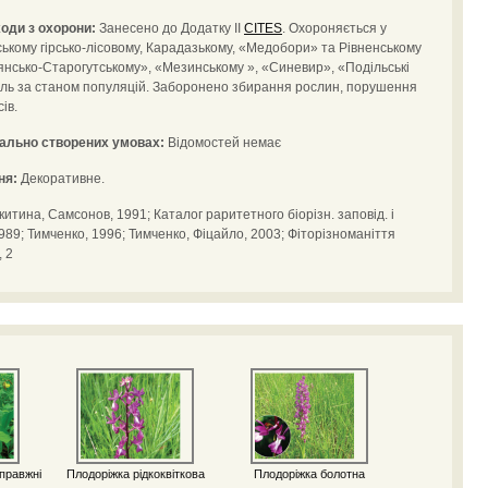
оди з охорони:
Занесено до Додатку ІІ
CITES
. Охороняється у
ькому гірсько-лісовому, Карадазькому, «Медобори» та Рівненському
янсько-Старогутському», «Мезинському », «Синевир», «Подільські
оль за станом популяцій. Заборонено збирання рослин, порушення
ів.
іально створених умовах:
Відомостей немає
ня:
Декоративне.
тина, Самсонов, 1991; Каталог раритетного біорізн. заповід. і
1989; Тимченко, 1996; Тимченко, Фіцайло, 2003; Фіторізноманіття
, 2
правжні
Плодоріжка рідкоквіткова
Плодоріжка болотна