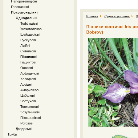
Папоротеподібні
Голонасінні
Покритонасінні
Головна
Судинні рослини
П
Однодольні
Тофільдієві
Півники понтичні Iris pon
Їжачоголівкові
Bobrov)
Шейхцерієві
Рускусові
Лілійні
Ситникові
Півникові
Гіацинтові
Осокові
Асфоделові
Холодкові
Ароїдні
Амарилісові
Цибулеві
Частухові
Тонконогові
Зозулинцеві
Пізньоцвітові
Рогозові
Дводольні
Гриби