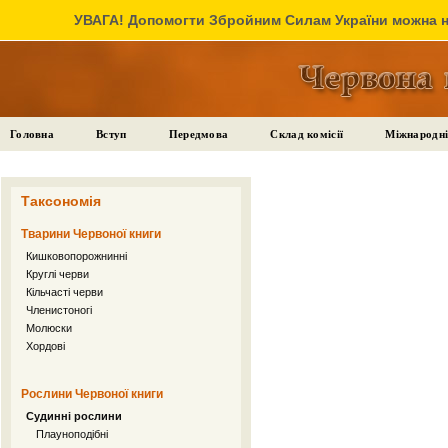
УВАГА! Допомогти Збройним Силам України можна на
Головна
Вступ
Передмова
Склад комісії
Міжнародні
Таксономія
Тварини Червоної книги
Кишковопорожнинні
Круглі черви
Кільчасті черви
Членистоногі
Молюски
Хордові
Рослини Червоної книги
Судинні рослини
Плауноподібні