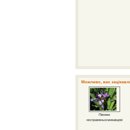
Можливо, вас зацікавля
Півники
несправжньосмикавцеві