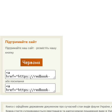
Підтримайте сайт
Підтримайте наш сайт - розмістіть нашу
кнопку
або посилання
Книга є офіційним державним докуменом про сучасний стан видів фауни України, як
Кожна стаття супроводжується ілюстрацією та картосхемою поширення виду в Украї