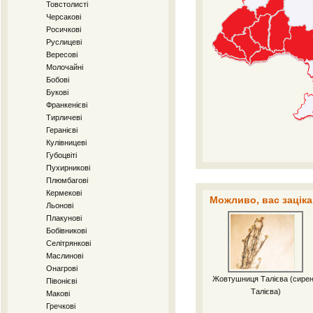
Товстолисті
Черсакові
Росичкові
Руслицеві
Вересові
Молочайні
Бобові
Букові
Франкенієві
Тирличеві
Геранієві
Кулівницеві
Губоцвіті
Пухирникові
Плюмбагові
Кермекові
Можливо, вас заціка
Льонові
Плакунові
Бобівникові
Селітрянкові
Маслинові
Онагрові
Жовтушниця Талієва (сирен
Півонієві
Талієва)
Макові
Гречкові