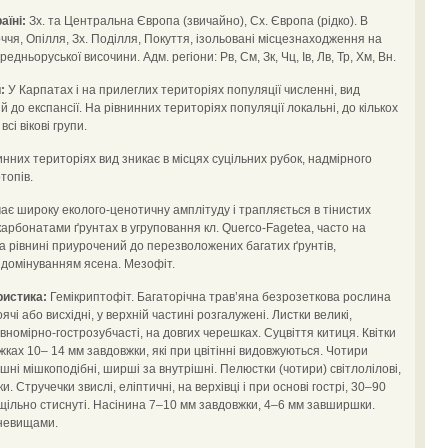
аїні:
Зх. та Центральна Європа (звичайно), Сх. Європа (рідко). В
ччя, Опілля, Зх. Поділля, Покуття, ізольовані місцезнаходження на
ньоруської височини. Адм. регіони: Рв, См, Зк, Чц, Ів, Лв, Тр, Хм, Вн.
:
У Карпатах і на прилеглих територіях популяції численні, вид
 до експансії. На рівнинних територіях популяції локальні, до кількох
сі вікові групи.
нних територіях вид зникає в місцях суцільних рубок, надмірного
топів.
ає широку еколого-ценотичну амплітуду і трапляється в тінистих
карбонатами ґрунтах в угруповання кл. Querco-Fagetea, часто на
На рівнині приурочений до перезволожених багатих ґрунтів,
 домінуванням ясена. Мезофіт.
ристика:
Гемікриптофіт. Багаторічна трав’яна безрозеткова рослина
і або висхідні, у верхній частині розгалужені. Листки великі,
івномірно-гострозубчасті, на довгих черешках. Суцвіття китиця. Квітки
жках 10– 14 мм завдовжки, які при цвітінні видовжуються. Чотири
ні мішкоподібні, ширші за внутрішні. Пелюстки (чотири) світлолілові,
. Стручечки звислі, еліптичні, на верхівці і при основі гострі, 30–90
щільно стиснуті. Насінина 7–10 мм завдовжки, 4–6 мм завширшки.
еневищами.