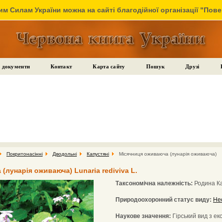
м Силам України можна на сайті благодійної організації "Пов
 документи
Контакт
Карта сайту
Пошук
Друзі
Покритонасінні
Дводольні
Капустяні
Місячниця оживаюча (лунарія оживаюча)
(лунарія оживаюча) Lunaria rediviva L.
Таксономічна належність:
Родина Ка
Природоохоронний статус виду:
Не
Наукове значення:
Гірський вид з ек