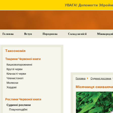
УВАГА! Допомогти Збройни
Головна
Вступ
Передмова
Склад комісії
Міжнародні
Таксономія
Тварини Червоної книги
Кишковопорожнинні
Круглі черви
Кільчасті черви
Членистоногі
Головна
Судинні рослини
Молюски
Місячниця оживаюча 
Хордові
Рослини Червоної книги
Судинні рослини
Плауноподібні