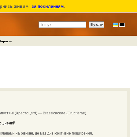
ернись живим"
за посиланням
.
Корисне
пустяні (Хрестоцвіті) — Brassicaceae (Cruciferae).
оцінений.
склавами на рівнині, де має диз’юнктивне поширення.