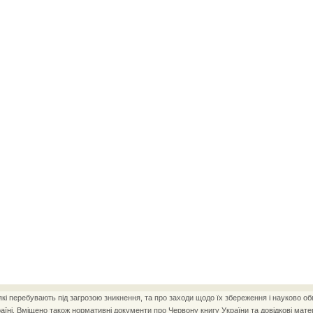
і перебувають під загрозою зникнення, та про заходи щодо їх збереження і науково об
ні. Вміщено також нормативні документи про Червону книгу України та довідкові матер