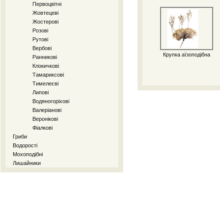
Первоцвітні
Жовтецеві
Жостерові
Розові
Рутові
Вербові
Крупка аїзоподібна
Ранникові
Клокичкові
Тамариксові
Тимелеєві
Липові
Водяногоріхові
Валеріанові
Веронікові
Фіалкові
Гриби
Водорості
Мохоподібні
Лишайники