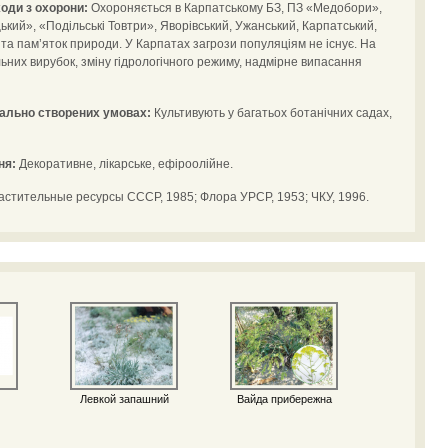
оди з охорони:
Охороняється в Карпатському БЗ, ПЗ «Медобори»,
ий», «Подільські Товтри», Яворівський, Ужанський, Карпатський,
в та пам’яток природи. У Карпатах загрози популяціям не існує. На
ьних вирубок, зміну гідрологічного режиму, надмірне випасання
іально створених умовах:
Культивують у багатьох ботанічних садах,
ня:
Декоративне, лікарське, ефіроолійне.
астительные ресурсы СССР, 1985; Флора УРСР, 1953; ЧКУ, 1996.
Левкой запашний
Вайда прибережна