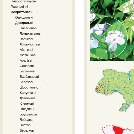
Папоротеподібні
Голонасінні
Покритонасінні
Однодольні
Дводольні
Пасльонові
Ломикаменеві
Вовчкові
Жимолостеві
Айстрові
Фісташкові
Аралієві
Селерові
Барвінкові
Барбарисові
Березові
Шорстколисті
Капустяні
Дзвоникові
Клеомові
Гвоздичні
Бруслинові
Лободові
Чистові
Березкові