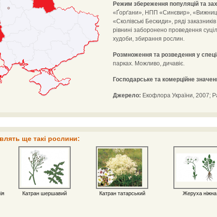
Режим збереження популяцій та зах
«Ґорґани», НПП «Синєвир», «Вижницьк
«Сколівські Бескиди», ряді заказникі
рівнині заборонено проведення суціл
худоби, збирання рослин.
Розмноження та розведення у спец
парках. Можливо, дичавіє.
Господарське та комерційне значен
Джерело:
Екофлора України, 2007; Р
влять ще такі рослини:
ія
Катран шершавий
Катран татарський
Жеруха ніжна