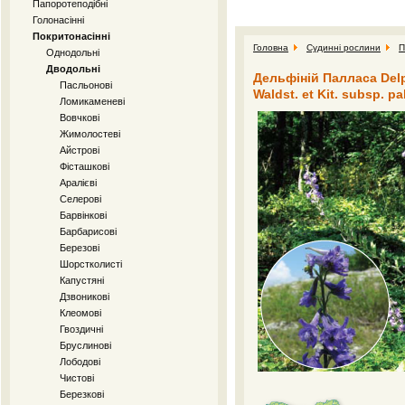
Папоротеподібні
Голонасінні
Покритонасінні
Головна
Судинні рослини
П
Однодольні
Дводольні
Дельфіній Палласа Delphi
Пасльонові
Waldst. et Kit. subsp. pa
Ломикаменеві
Вовчкові
Жимолостеві
Айстрові
Фісташкові
Аралієві
Селерові
Барвінкові
Барбарисові
Березові
Шорстколисті
Капустяні
Дзвоникові
Клеомові
Гвоздичні
Бруслинові
Лободові
Чистові
Березкові