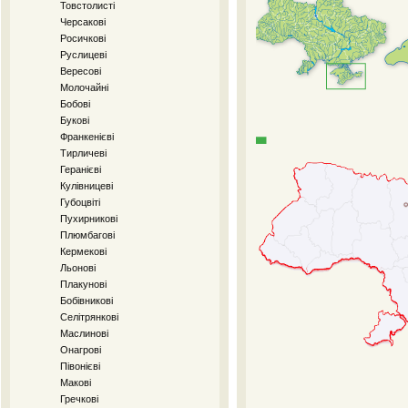
Товстолисті
Черсакові
Росичкові
Руслицеві
Вересові
Молочайні
Бобові
Букові
Франкенієві
Тирличеві
Геранієві
Кулівницеві
Губоцвіті
Пухирникові
Плюмбагові
Кермекові
Льонові
Плакунові
Бобівникові
Селітрянкові
Маслинові
Онагрові
Півонієві
Макові
Гречкові