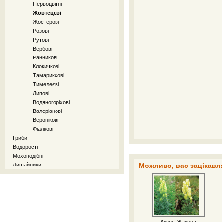
Первоцвітні
Жовтецеві
Жостерові
Розові
Рутові
Вербові
Ранникові
Клокичкові
Тамариксові
Тимелеєві
Липові
Водяногоріхові
Валеріанові
Веронікові
Фіалкові
Гриби
Водорості
Мохоподібні
Лишайники
Можливо, вас зацікавля
Аконіт Жакена