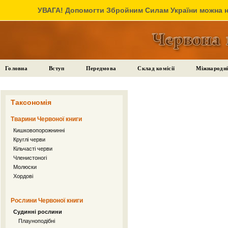
УВАГА! Допомогти Збройним Силам України можна на
Головна
Вступ
Передмова
Склад комісії
Міжнародні
Таксономія
Тварини Червоної книги
Кишковопорожнинні
Круглі черви
Кільчасті черви
Членистоногі
Молюски
Хордові
Рослини Червоної книги
Судинні рослини
Плауноподібні