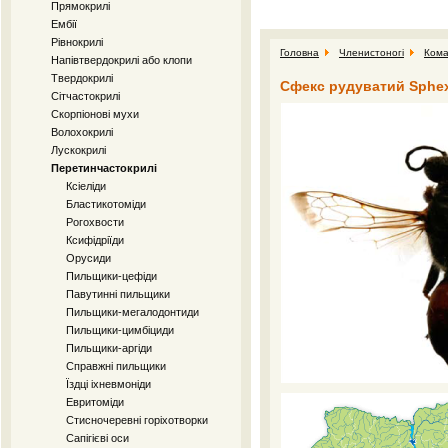
Прямокрилі
Ембії
Рівнокрилі
Головна
Членистоногі
Кома
Напівтвердокрилі або клопи
Твердокрилі
Сфекс рудуватий Sphex 
Сітчастокрилі
Скорпіонові мухи
Волохокрилі
Лускокрилі
Перетинчастокрилі
Ксіеліди
Бластикотоміди
Рогохвости
Ксифідріїди
Орусиди
Пильщики-цефіди
Павутинні пильщики
Пильщики-мегалодонтиди
Пильщики-цимбіциди
Пильщики-аргіди
Справжні пильщики
Їздці іхневмоніди
Евритоміди
Стисночеревні горіхотворки
Сапігієві оси