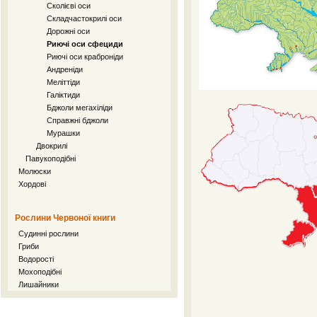
Сколієві оси
Складчастокрилі оси
Дорожні оси
Риючі оси сфециди
Риючі оси краброніди
Андреніди
Меліттіди
Галіктиди
Бджоли мегахіліди
Справжні бджоли
Мурашки
Двокрилі
Павукоподібні
Молюски
Хордові
Рослини Червоної книги
Судинні рослини
Гриби
Водорості
Мохоподібні
Лишайники