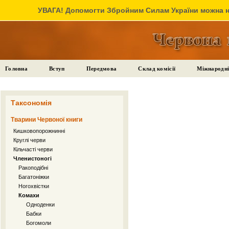
УВАГА! Допомогти Збройним Силам України можна на
Головна
Вступ
Передмова
Склад комісії
Міжнародні
Таксономія
Тварини Червоної книги
Кишковопорожнинні
Круглі черви
Кільчасті черви
Членистоногі
Ракоподібні
Багатоніжки
Ногохвістки
Комахи
Одноденки
Бабки
Богомоли