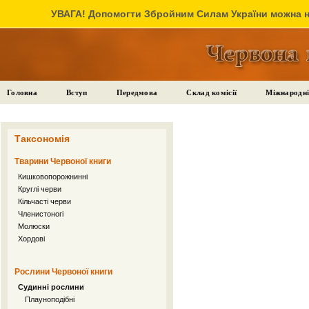
УВАГА! Допомогти Збройним Силам України можна на
Головна
Вступ
Передмова
Склад комісії
Міжнародні
Таксономія
Тварини Червоної книги
Кишковопорожнинні
Круглі черви
Кільчасті черви
Членистоногі
Молюски
Хордові
Рослини Червоної книги
Судинні рослини
Плауноподібні