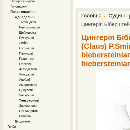
Папоротеподібні
Голонасінні
Покритонасінні
Головна
Судинні
Однодольні
Тофільдієві
Цингерія Біберште
Їжачоголівкові
Шейхцерієві
Цингерія Біб
Рускусові
Лілійні
(Claus) P.Smi
Ситникові
biebersteinia
Півникові
Гіацинтові
biebersteinia
Осокові
Асфоделові
Холодкові
Ароїдні
Амарилісові
Цибулеві
Частухові
Тонконогові
Зозулинцеві
Пізньоцвітові
Рогозові
Дводольні
Гриби