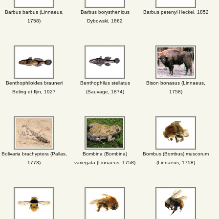
Barbus barbus (Linnaeus,
Barbus borysthenicus
Barbus petenyi Heckel, 1852
1758)
Dybowski, 1862
Benthophiloides brauneri
Benthophilus stellatus
Bison bonasus (Linnaeus,
Beling et Iljin, 1927
(Sauvage, 1874)
1758)
Bolivaria brachyptera (Pallas,
Bombina (Bombina)
Bombus (Bombus) muscorum
1773)
variegata (Linnaeus, 1758)
(Linnaeus, 1758)