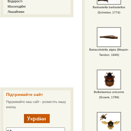
Водорості
Мохоподібні
Barbastella barbastellus
Лишайники
(Schreber, 1774)
Batracobdella algira (Moquin-
Tandon, 1846)
Bolbelasmus unicornis
Підтримайте сайт
(Scrank, 1789)
Підтримайте наш сайт - розмістіть нашу
кнопку