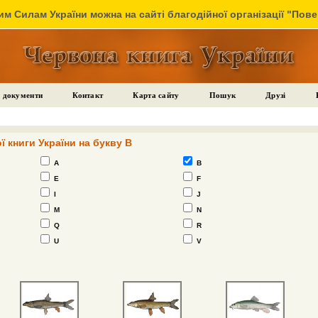
м Силам України можна на сайті благодійної організації "Пов
 документи
Контакт
Карта сайту
Пошук
Друзі
ї книги України на букву B
A
B
E
F
I
J
M
N
Q
R
U
V