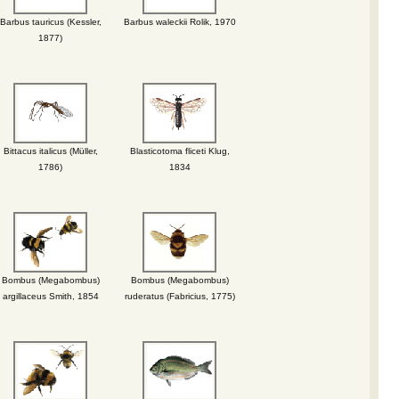
Barbus tauricus (Kessler,
Barbus waleckii Rolik, 1970
1877)
Bittacus italicus (Müller,
Blasticotoma fliceti Klug,
1786)
1834
Bombus (Megabombus)
Bombus (Megabombus)
argillaceus Smith, 1854
ruderatus (Fabricius, 1775)