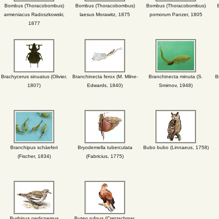
Bombus (Thoracobombus)
Bombus (Thoracobombus)
Bombus (Thoracobombus)
armeniacus Radoszkowski,
laesus Morawitz, 1875
pomorum Panzer, 1805
1877
Brachycerus sinuatus (Olivier,
Branchinecta ferox (M. Milne-
Branchinecta minuta (S.
B
1807)
Edwards, 1840)
Smirnov, 1948)
Branchipus schäeferi
Bryodemella tuberculata
Bubo bubo (Linnaeus, 1758)
(Fischer, 1834)
(Fabricius, 1775)
Burhinus oedicnemus
Buteo rufnus (Cretzschmar,