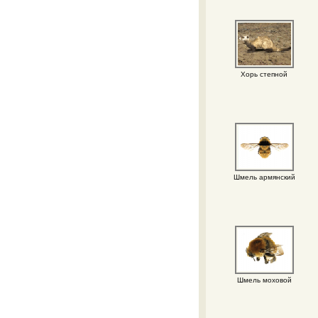
Хорь степной
Шмель армянский
Шмель моховой