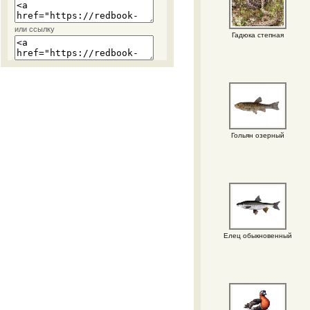
или ссылку
Гадюка степная
Гольян озерный
Елец обыкновенный