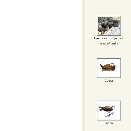
Полоз желтобрюхий
(каспийский)
Савка
Скопа