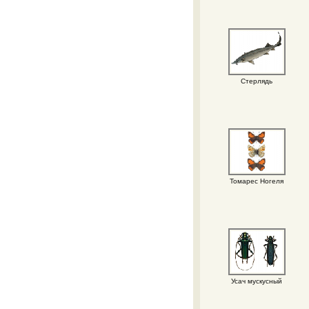
Стерлядь
Томарес Ногеля
Усач мускусный