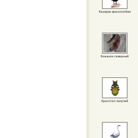
Казарка краснозобая
Кожанок северный
Красотел пахучий