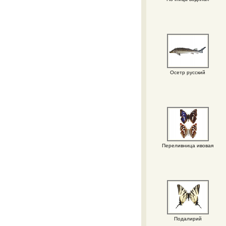
Осетр русский
Переливница ивовая
Подалирий