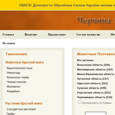
УВАГА! Допомогти Збройним Силам України можна на
Главная
Введение
Предисловие
Состав комиссии
Ме
Полезное
Таксономия
Животные Полтавско
Все регионы
Животные Красной книги
Волынская область (106)
Кишечнополостные
Житомирская область (102)
Нематоды
Ивано-Франковская область 
Кольчатые черви
Луганская область (137)
Членистоногие
Одесская область (231)
Моллюски
Сумская область (109)
Хордовые
Херсонская область (221)
Черновицкая область (134)
Группировать по буквам
Растения Красной книги
Сосудистые растения
Грибы