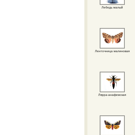
Лебедь малый
Ленточница малиновая
Лярра-анафемская