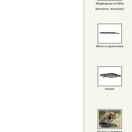
Медведица-хозяйка
(матрона, женушка)
Минога украинская
Налим
Ночница водяная