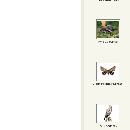
Кутора малая
Ленточница голубая
Лунь полевой