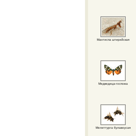
Мантиспа штирийская
Медведица-госпожа
Мелиттурга булавоусая