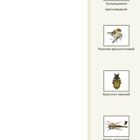
Кольпоциклоп
пресноводный
Королек красноголовый
Красотел пахучий
Ктырь гигантский