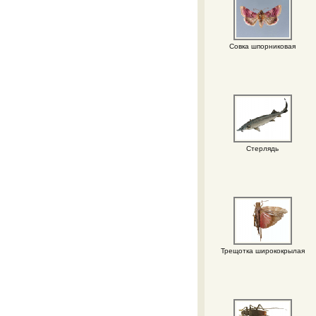
Совка шпорниковая
Стерлядь
Трещотка ширококрылая