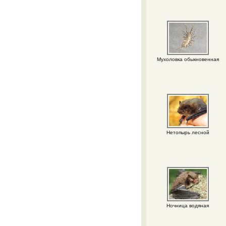
Мухоловка обыкновенная
Нетопырь лесной
Ночница водяная