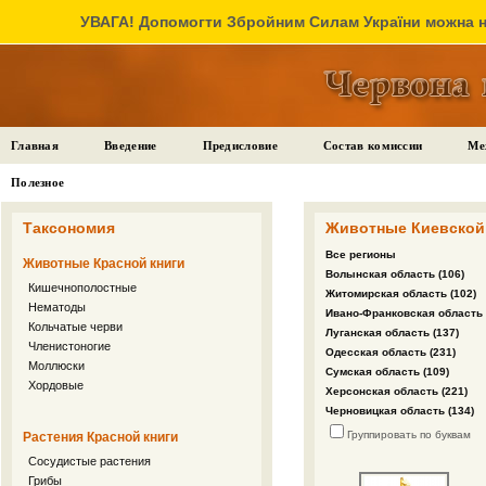
УВАГА! Допомогти Збройним Силам України можна на
Главная
Введение
Предисловие
Состав комиссии
Ме
Полезное
Таксономия
Животные Киевской 
Все регионы
Животные Красной книги
Волынская область (106)
Кишечнополостные
Житомирская область (102)
Нематоды
Ивано-Франковская область 
Кольчатые черви
Луганская область (137)
Членистоногие
Одесская область (231)
Моллюски
Сумская область (109)
Хордовые
Херсонская область (221)
Черновицкая область (134)
Группировать по буквам
Растения Красной книги
Сосудистые растения
Грибы