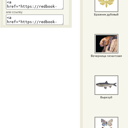
или ссылку
Бражник дубовый
Вечерница гигантская
Вырезуб