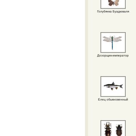
Голубянка Буадюваля
Дозорщик-император
Елец обыкновенный