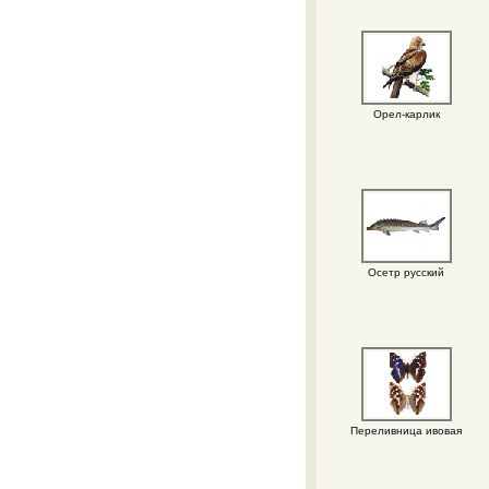
Орел-карлик
Осетр русский
Переливница ивовая