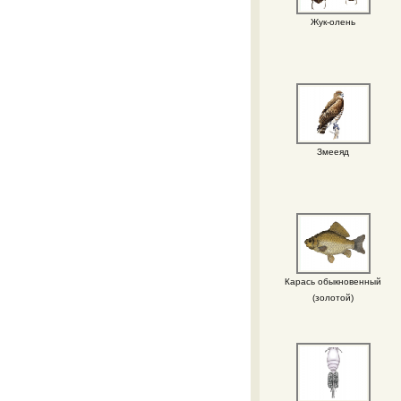
Жук-олень
Змееяд
Карась обыкновенный
(золотой)