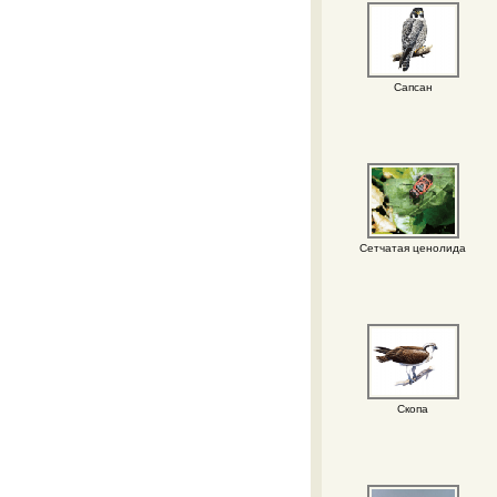
Сапсан
Сетчатая ценолида
Скопа