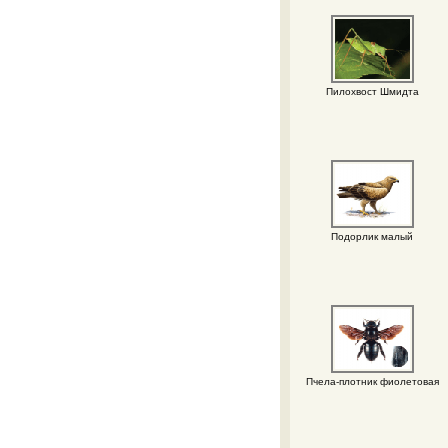
Пилохвост Шмидта
Подорлик малый
Пчела-плотник фиолетовая