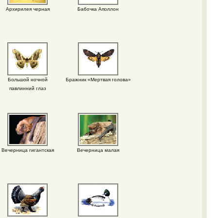
Архирилея черная
Бабочка Аполлон
Большой ночной
Бражник «Мертвая голова»
павлинний глаз
Вечерница гигантская
Вечерница малая