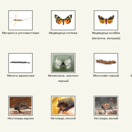
Мегарисса рогохвостовая
Медведица-госпожа
Медведица-хозяйка
(матрона, женушка)
Минога украинская
Мнемозина, аполлон
Многосвяз горный
черный
Неотопырь-карлик
Нетопырь лесной
Нетопырь малый