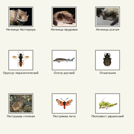
Ночница Наттерера
Ночница прудовая
Ночница усатая
Оруссус паразитический
Осетр русский
Отшельник
Пеструшка степная
Пестрянка лета
Пилохвост украинский