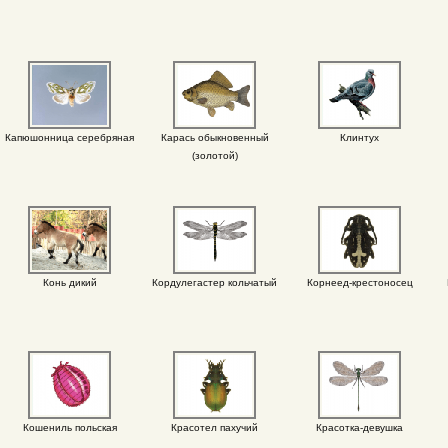
Капюшонница серебряная
Карась обыкновенный
Клинтух
(золотой)
Конь дикий
Кордулегастер кольчатый
Корнеед-крестоносец
Кошениль польская
Красотел пахучий
Красотка-девушка