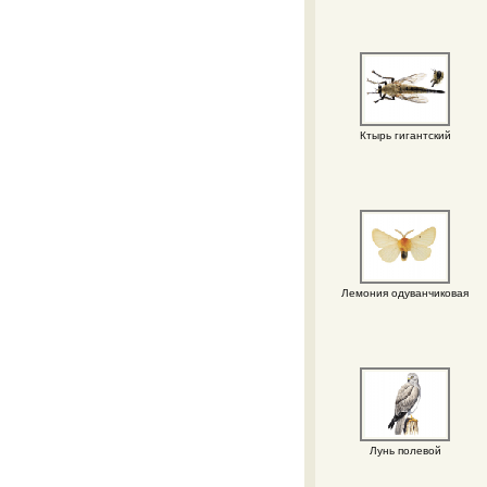
Ктырь гигантский
Лемония одуванчиковая
Лунь полевой