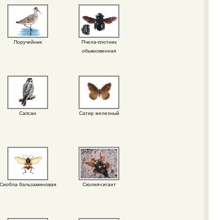
Поручейник
Пчела-плотник
обыкновенная
Сапсан
Сатир железный
Сиобла бальзаминовая
Сколия-гигант