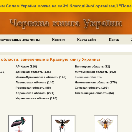
м Силам України можна на сайті благодійної організації "Пов
ждународные документы
Контакт
Карта сайта
Поиск
области, занесенные в Красную книгу Украины
АР Крым (316)
Винницкая область (82)
132)
Донецкая область (136)
Житомирская область (102)
Ивано-Франковская область (149)
Киевская область
Львовськая область (140)
Николаевская область (170)
Ровенская область (85)
Сумская область (109)
Херсонская область (221)
Хмельницкая область (84)
Черниговская область (120)