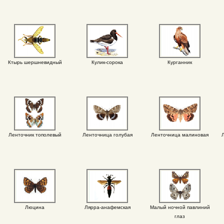
Ктырь шершневидный
Кулик-сорока
Курганник
Ленточник тополевый
Ленточница голубая
Ленточница малиновая
Люцина
Лярра-анафемская
Малый ночной павлиний
глаз