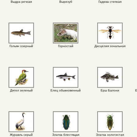
Выдра речная
Вырезуб
Гадюка степная
Гольян озерный
Горностай
Дисцелия зональная
Дятел зеленый
Елец обыкновенный
Ерш Балони
Е
Журавль серый
Златка блестящая
Златка золотистая