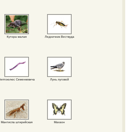
Кутора малая
Ледничник Вествуда
Лептоюлюс Семенкевича
Лунь луговой
Мантиспа штирийская
Махаон