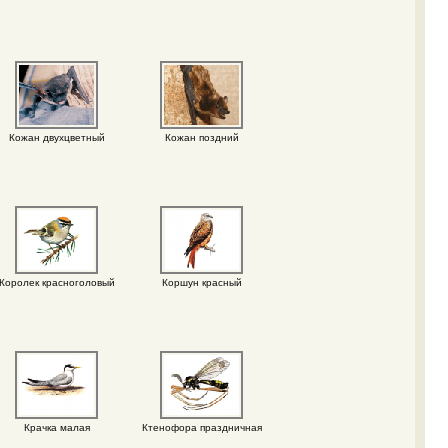
Кожан двухцветный
Кожан поздний
Королек красноголовый
Коршун красный
Крачка малая
Ктенофора праздничная