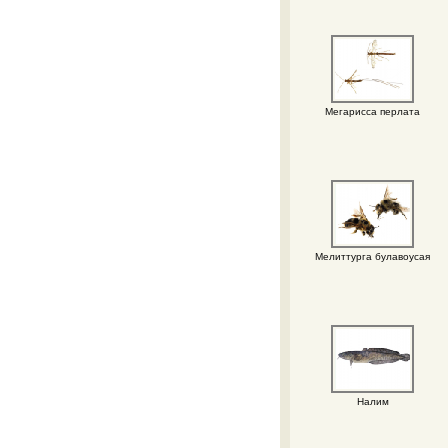
Мегарисса перлата
Мелиттурга булавоусая
Налим