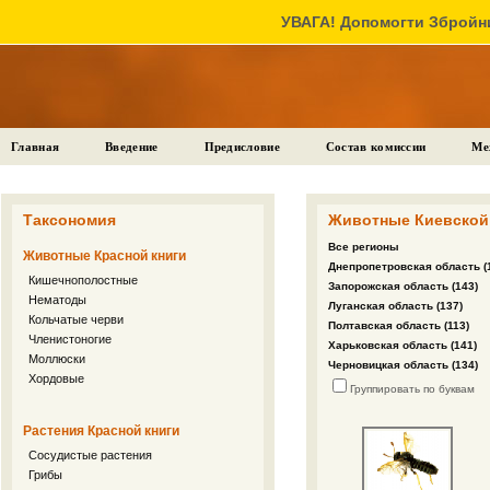
УВАГА! Допомогти Збройни
Главная
Введение
Предисловие
Состав комиссии
Ме
Таксономия
Животные Киевской 
Все регионы
Животные Красной книги
Днепропетровская область (
Кишечнополостные
Запорожская область (143)
Нематоды
Луганская область (137)
Кольчатые черви
Полтавская область (113)
Членистоногие
Харьковская область (141)
Моллюски
Черновицкая область (134)
Хордовые
Группировать по буквам
Растения Красной книги
Сосудистые растения
Грибы