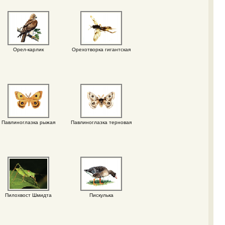
Орел-карлик
Орехотворка гигантская
Павлиноглазка рыжая
Павлиноглазка терновая
Пилохвост Шмидта
Пискулька