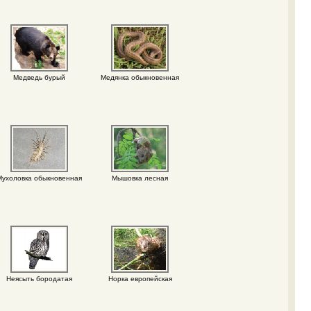
Медведь бурый
Медянка обыкновенная
Мухоловка обыкновенная
Мышовка лесная
Неясыть бородатая
Норка европейская