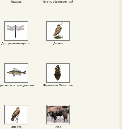
Глухарь
Гоголь обыкновенный
Дозорщик-император
Дупель
рш носарь, ерш донской
Жужелица Менетрие
Змееяд
Зубр