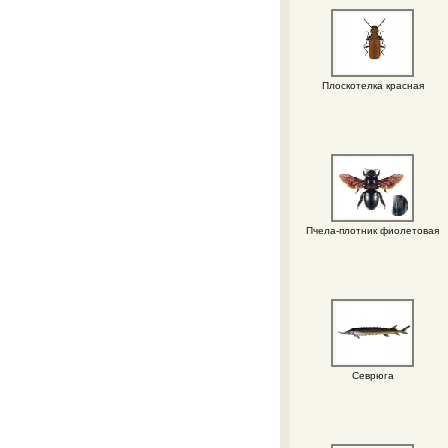
Плоскотелка красная
Пчела-плотник фиолетовая
Севрюга