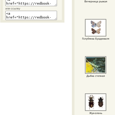
Вечерница рыжая
или ссылку
Голубянка Буадюваля
Дыбка степная
Жук-олень