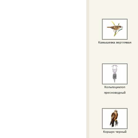
Камышевка вертлявая
Кольпоциклоп
пресноводный
Коршун черный