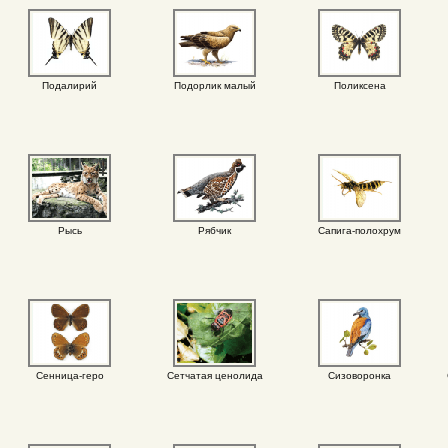
Подалирий
Подорлик малый
Поликсена
Рысь
Рябчик
Сапига-полохрум
Сенница-геро
Сетчатая ценолида
Сизоворонка