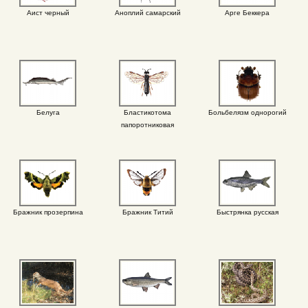
Аист черный
Аноплий самарский
Арге Беккера
Белуга
Бластикотома
Больбелязм однорогий
папоротниковая
Бражник прозерпина
Бражник Титий
Быстрянка русская