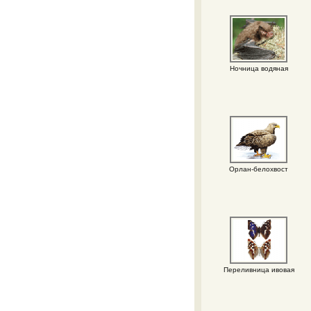
Ночница водяная
Орлан-белохвост
Переливница ивовая