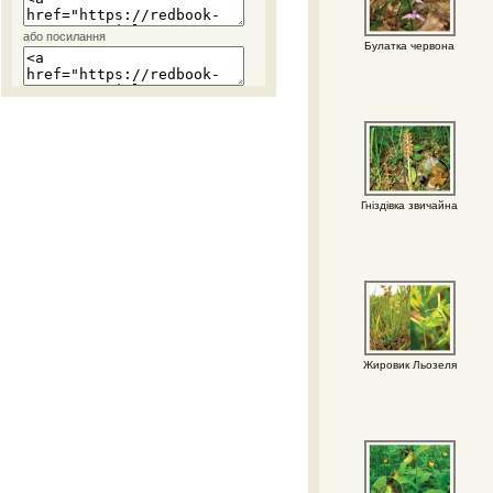
або посилання
Булатка червона
Гніздівка звичайна
Жировик Льозеля