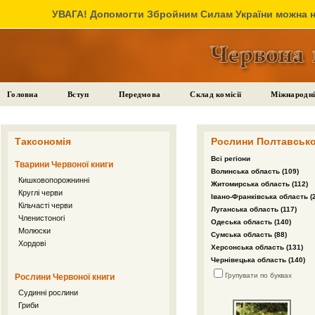
УВАГА! Допомогти Збройним Силам України можна на
Головна
Вступ
Передмова
Склад комісії
Міжнародні
Таксономія
Рослини Полтавської
Всі регіони
Тварини Червоної книги
Волинська область (109)
Кишковопорожнинні
Житомирська область (112)
Круглі черви
Івано-Франківська область (
Кільчасті черви
Луганська область (117)
Членистоногі
Одеська область (140)
Молюски
Сумська область (88)
Хордові
Херсонська область (131)
Чернівецька область (140)
Групувати по буквах
Рослини Червоної книги
Судинні рослини
Гриби