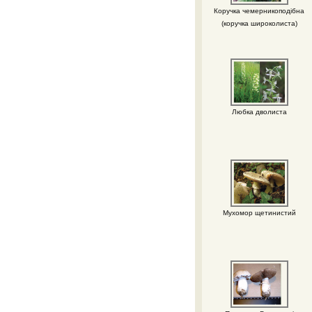
Коручка чемерникоподібна
(коручка широколиста)
Любка дволиста
Мухомор щетинистий