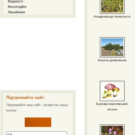
Водорості
Мохоподібні
Лишайники
Альдрованда пухирчаста
Береза дніпровська
Підтримайте сайт
Боровик королівський,
Підтримайте наш сайт - розмістіть нашу
яєчник
кнопку