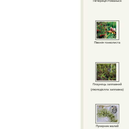
Печериця Романьєзі
Півонія тонколиста
Плаунець заплавний
(лікоподієлла заплавна)
Пухирник малий