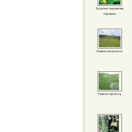
Зозулині черевички
справжні
Ковила волосиста
Ковила пірчаста