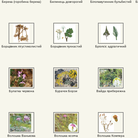
Берека (горобина берека)
Билинець довгорогий
Білопавутинник бульбистий
Б
Борщівник лігустиколистий
Борщівник пухнастий
Бріопсіс адріатичний
Булатка червона
Бурачок Борзи
Вайда прибережна
Волошка Ванькова
Волошка козяча
Волошка Компера