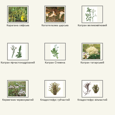
Карагана скіфська
Катателазма царська
Катран великоквітковий
Катран пірчастонадрізаний
Катран Стевена
Катран татарський
Кермечник червонуватий
Кладостефус губчастий
Кладостефус кільчастий