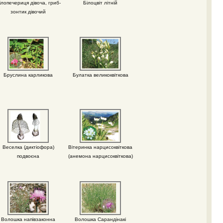
ілопечериця дівоча, гриб-
Білоцвіт літній
зонтик дівочий
Бруслина карликова
Булатка великоквіткова
Веселка (диктіофора)
Вітеринка нарцисоквіткова
подвоєна
(анемона нарцисоквіткова)
Волошка напівзаконна
Волошка Сарандінакі