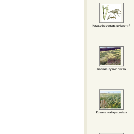
Кладофоропсис шкірястий
Ковила вузьколиста
Ковила найкрасивіша