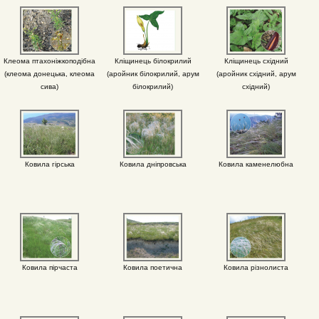
Клеома птахоніжкоподібна
Кліщинець білокрилий
Кліщинець східний
(клеома донецька, клеома
(аройник білокрилий, арум
(аройник східний, арум
сива)
білокрилий)
східний)
Ковила гірська
Ковила дніпровська
Ковила каменелюбна
Ковила пірчаста
Ковила поетична
Ковила різнолиста