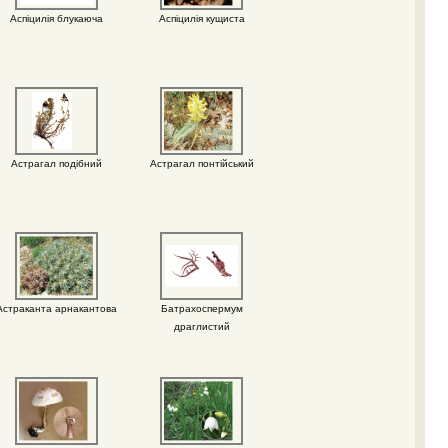
Аспіцилія блукаюча
Аспіцилія кущиста
Астрагал подібний
Астрагал понтійський
Астраканта арнакантова
Батрахоспермум
драглистий