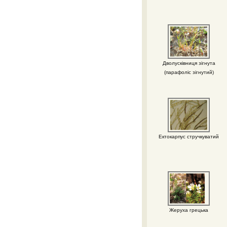
Дволусківниця зігнута
(парафоліс зігнутий)
Ектокарпус стручкуватий
Жеруха грецька