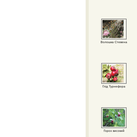
Волошка Стевена
Глід Турнефора
Горох високий