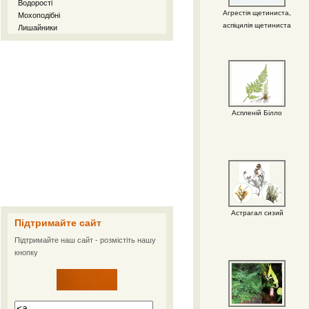
Водорості
Агрестія щетиниста,
Мохоподібні
аспіцилія щетиниста
Лишайники
Аспленій Білло
Астрагал сизий
Підтримайте сайт
Підтримайте наш сайт - розмістіть нашу
кнопку