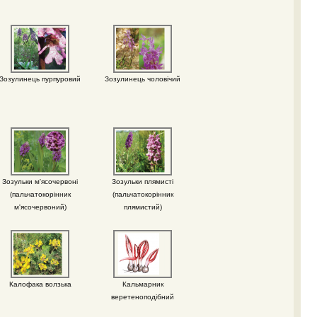
Зозулинець пурпуровий
Зозулинець чоловічий
Зозульки м'ясочервоні
Зозульки плямисті
(пальчатокорінник
(пальчатокорінник
м'ясочервоний)
плямистий)
Калофака волзька
Кальмарник
веретеноподібний