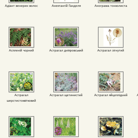
Адіант венерин волос
Анектангій Ганделя
Анограма тонколиста
Аспленій чорний
Астрагал дніпровський
Астрагал зігнутий
Астрагал
Астрагал щетинистий
Астрагал яйцеплідний
шерстистоквітковий