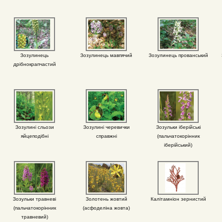
Зозулинець
Зозулинець мавпячий
Зозулинець прованський
дрібнокрапчастий
Зозулині сльози
Зозулині черевички
Зозульки іберійські
яйцеподібні
справжні
(пальчатокорінник
іберійський)
Зозульки травневі
Золотень жовтий
Калітамніон зернистий
(пальчатокорінник
(асфоделіна жовта)
травневий)