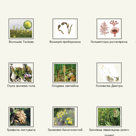
Волошка Талієва
Вошерія прибережна
Гельмінтора розчепірена
Глуха кропива гола
Гніздівка звичайна
Головачка Дмитра
Грифола листувата
Громовик багатолистий
Гронянка півмісяцева (ключ-
трава)