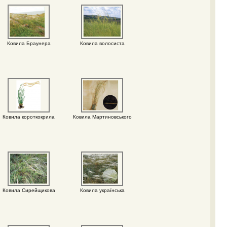
Ковила Браунера
Ковила волосиста
Ковила короткокрила
Ковила Мартиновського
Ковила Сирейщикова
Ковила українська