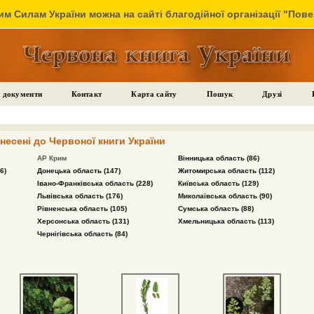
м Силам України можна на сайті благодійної організації "Пов
 документи
Контакт
Карта сайту
Пошук
Друзі
несені до Червоної книги України
АР Крим
Вінницька область (86)
6)
Донецька область (147)
Житомирська область (112)
Івано-Франківська область (228)
Київська область (129)
Львівська область (176)
Миколаївська область (90)
Рівненська область (105)
Сумська область (88)
Херсонська область (131)
Хмельницька область (113)
Чернігівська область (84)