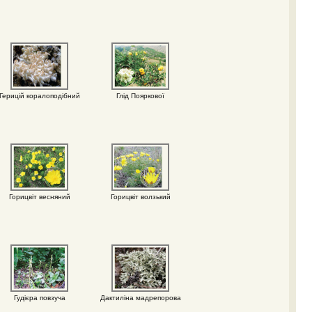
Герицій коралоподібний
Глід Пояркової
Горицвіт весняний
Горицвіт волзький
Гудієра повзуча
Дактиліна мадрепорова