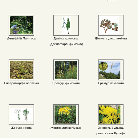
Дельфіній Палласа
Дзвінка кримська
Діктиота дихотомічна
(аденофора кримська)
Ентероморфа азовська
Еремур кримський
Еремур показний
Жеруха ніжна
Жовтозілля кримське
Зіновать Вульфа,
рокитничок Вульфа