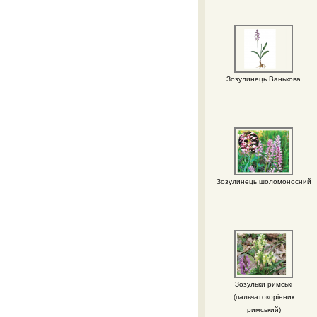
Зозулинець Ванькова
Зозулинець шоломоносний
Зозульки римські
(пальчатокорінник
римський)