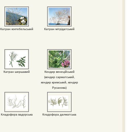
Катран коктебельський
Катран мітрідатський
Катран шершавий
Кендир венеційський
(кендир сарматський,
кендир кримський, кендир
Русанова)
Кладофора вадорська
Кладофора далматська