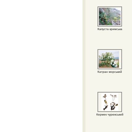
Капуста кримська
Катран морський
Кермек чурюкський