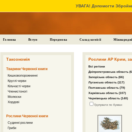
УВАГА! Допомогти Збройни
Головна
Вступ
Передмова
Склад комісії
Міжнародні
Таксономія
Рослини АР Крим, за
Всі регіони
Тварини Червоної книги
Дніпропетровська область (6
Кишковопорожнинні
Запорізька область (66)
Круглі черви
Луганська область (117)
Кільчасті черви
Полтавська область (79)
Членистоногі
Харківська область (107)
Молюски
Чернівецька область (140)
Хордові
Групувати по буквах
Рослини Червоної книги
Судинні рослини
Гриби