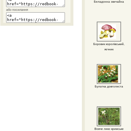
Беладонна звичайна
або посилання
Боровик королівський,
яєчник
Булатка довголиста
Вовче лико кримське