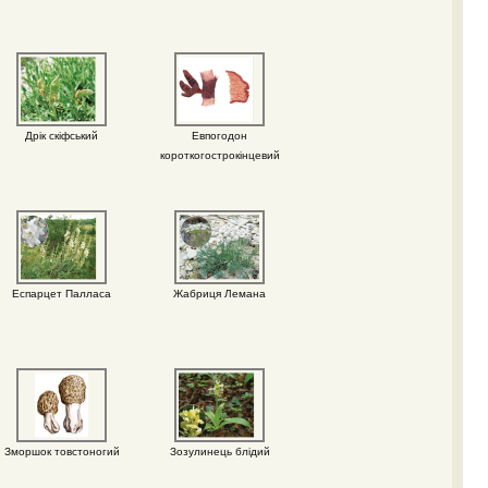
Дрік скіфський
Евпогодон
короткогострокінцевий
Еспарцет Палласа
Жабриця Лемана
Зморшок товстоногий
Зозулинець блідий