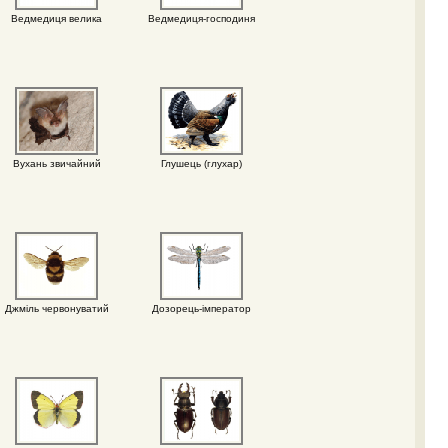
Ведмедиця велика
Ведмедиця-господиня
Вухань звичайний
Глушець (глухар)
Джміль червонуватий
Дозорець-імператор