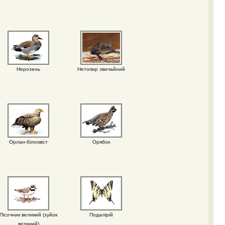
Нерозень
Нетопир звичайний
Орлан-білохвіст
Орябок
Пісочник великий (зуйок
Подалірій
великий)