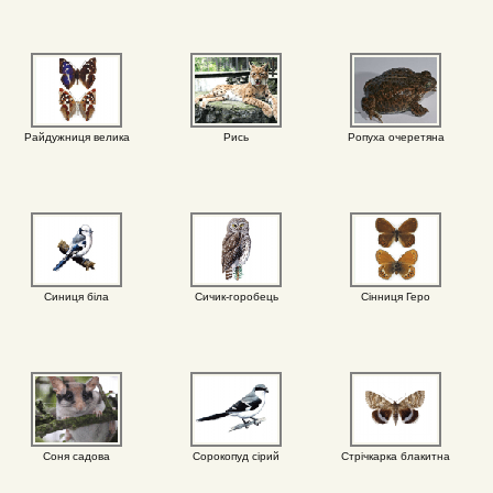
Райдужниця велика
Рись
Ропуха очеретяна
Синиця біла
Сичик-горобець
Сінниця Геро
Соня садова
Сорокопуд сірий
Стрічкарка блакитна