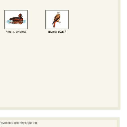
Чернь білоока
Шуліка рудий
ґрунтованого відтворення.