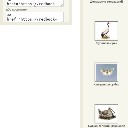
Доліхомітус головастий
або посилання
Журавель сірий
Каптурниця срібна
Кульон великий (кроншнеп