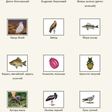
Дятел білоспинний
Ендроміс березовий
Жовна зелена (дятел
зелений)
Заєць білий
Змієїд
Йорж носар
Карась звичайний, карась
Кошеніль польська
Красотіл пахучий
золотий
Кутора мала
Лелека чорний
Лунь лучний