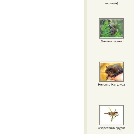
великий)
Мишівка лісова
Нетопир Натузіуса
Очеретянка прудка