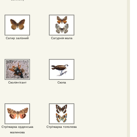
Сатир залізний
Сатурнія мала
Сколія-гігант
Скопа
Стрічкарка орденська
Стрічкарка тополева
малинова