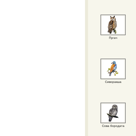
Пугач
Сиворакша
Сова бородата