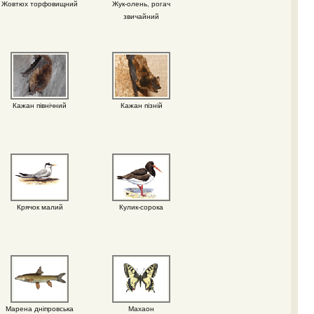
Жовтюх торфовищний
Жук-олень, рогач
звичайний
Кажан північний
Кажан пізній
Крячок малий
Кулик-сорока
Марена дніпровська
Махаон