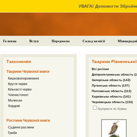
УВАГА! Допомогти Збройни
Головна
Вступ
Передмова
Склад комісії
Міжнародні
Таксономія
Тварини Рівненської 
Всі регіони
Тварини Червоної книги
Дніпропетровська область (1
Кишковопорожнинні
Запорізька область (143)
Круглі черви
Луганська область (137)
Кільчасті черви
Полтавська область (113)
Членистоногі
Харківська область (141)
Молюски
Чернівецька область (134)
Хордові
Групувати по буквах
Рослини Червоної книги
Судинні рослини
Гриби