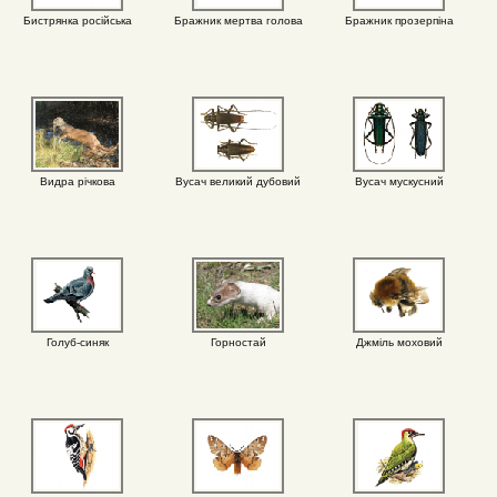
Бистрянка російська
Бражник мертва голова
Бражник прозерпіна
Видра річкова
Вусач великий дубовий
Вусач мускусний
Голуб-синяк
Горностай
Джміль моховий