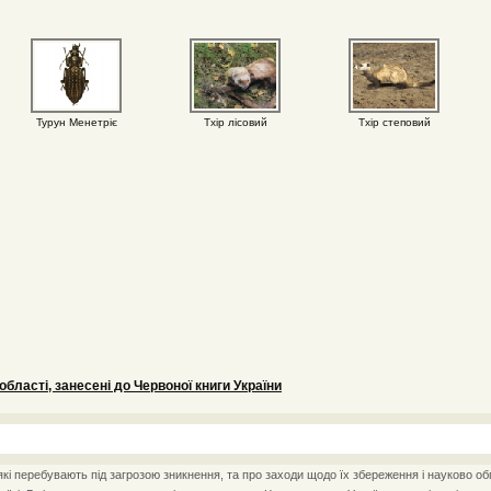
Турун Менетріє
Тхір лісовий
Тхір степовий
області, занесені до Червоної книги України
і перебувають під загрозою зникнення, та про заходи щодо їх збереження і науково об