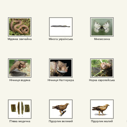
Мідянка звичайна
Мінога українська
Мнемозина
Нічниця водяна
Нічниця Наттерера
Норка європейська
П'явка медична
Підорлик великий
Підорлик малий