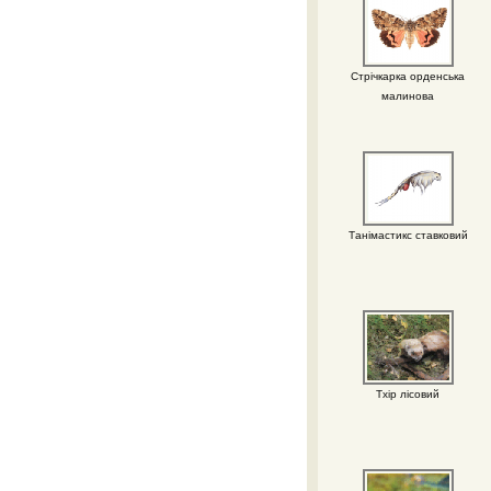
Стрічкарка орденська
малинова
Танімастикс ставковий
Тхір лісовий