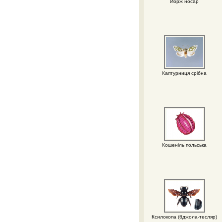
Йорж носар
Каптурниця срібна
Кошеніль польська
Ксилокопа (бджола-тесляр)