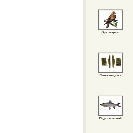
Орел-карлик
П'явка медична
Підуст волзький