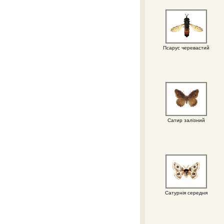
Псарус черевастий
Сатир залізний
Сатурнія середня