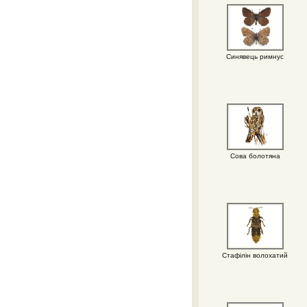
Синявець римнус
Сова болотяна
Стафілін волохатий