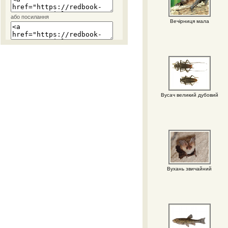
або посилання
Вечірниця мала
Вусач великий дубовий
Вухань звичайний