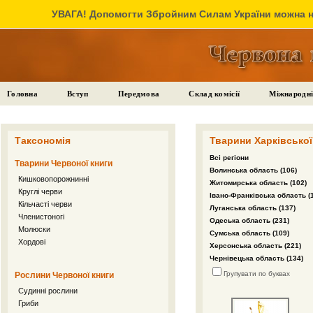
УВАГА! Допомогти Збройним Силам України можна на
Головна
Вступ
Передмова
Склад комісії
Міжнародні
Таксономія
Тварини Харківської 
Всі регіони
Тварини Червоної книги
Волинська область (106)
Кишковопорожнинні
Житомирська область (102)
Круглі черви
Івано-Франківська область (
Кільчасті черви
Луганська область (137)
Членистоногі
Одеська область (231)
Молюски
Сумська область (109)
Хордові
Херсонська область (221)
Чернівецька область (134)
Групувати по буквах
Рослини Червоної книги
Судинні рослини
Гриби