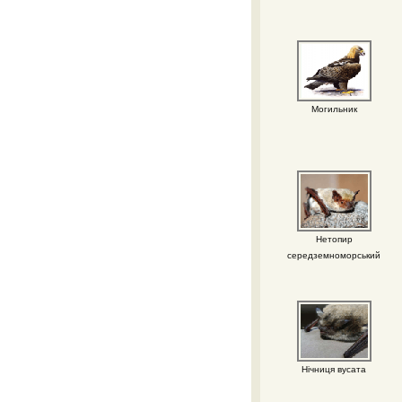
Могильник
Нетопир
середземноморський
Нічниця вусата