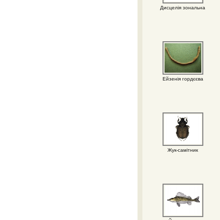
Дисцелія зональна
Ейзенія гордєєва
Жук-самітник