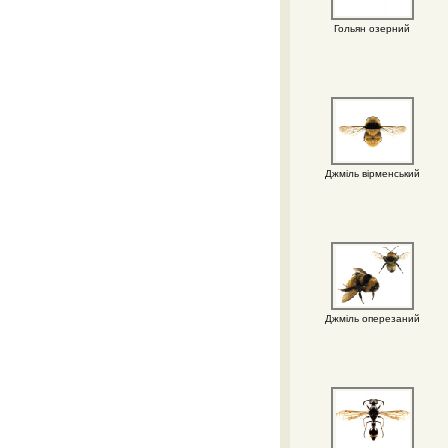
Гольян озерний
Джміль вірменський
Джміль оперезаний