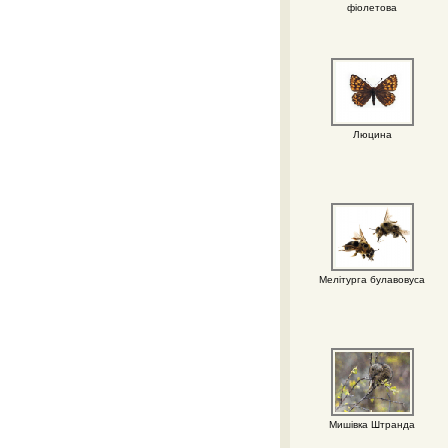
фіолетова
Люцина
Мелітурга булавовуса
Мишівка Штранда