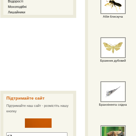
Водорості
Мохоподібні
Лишайники
Абія блискуча
Бражник дубовий
Підтримайте сайт
Бранхінекта східна
Підтримайте наш сайт - розмістіть нашу
кнопку