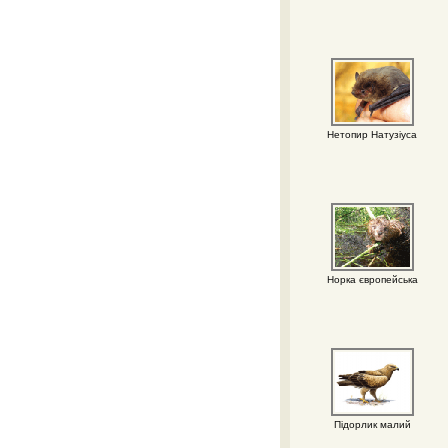
Нетопир Натузіуса
Норка європейська
Підорлик малий