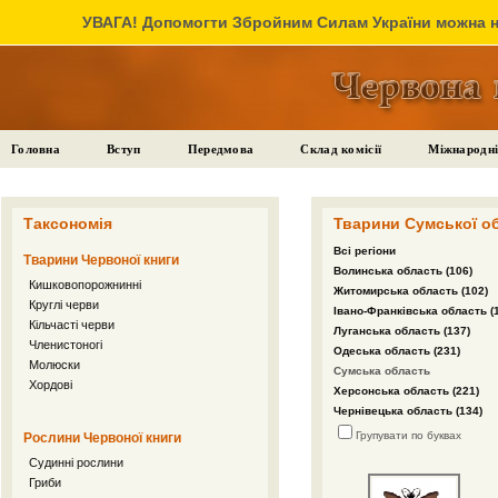
УВАГА! Допомогти Збройним Силам України можна на
Головна
Вступ
Передмова
Склад комісії
Міжнародні
Таксономія
Тварини Сумської об
Всі регіони
Тварини Червоної книги
Волинська область (106)
Кишковопорожнинні
Житомирська область (102)
Круглі черви
Івано-Франківська область (
Кільчасті черви
Луганська область (137)
Членистоногі
Одеська область (231)
Молюски
Сумська область
Хордові
Херсонська область (221)
Чернівецька область (134)
Групувати по буквах
Рослини Червоної книги
Судинні рослини
Гриби