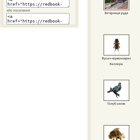
або посилання
Вечірниця руда
Вусач-червонокрил
Келлера
Голуб-синяк