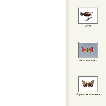
Скопа
Совка сокиркова
Стрічкарка блакитна