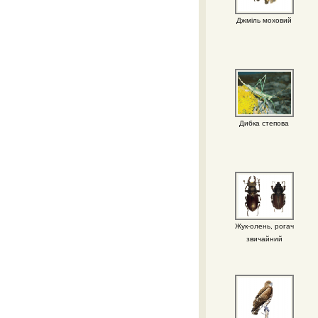
Джміль моховий
Дибка степова
Жук-олень, рогач
звичайний