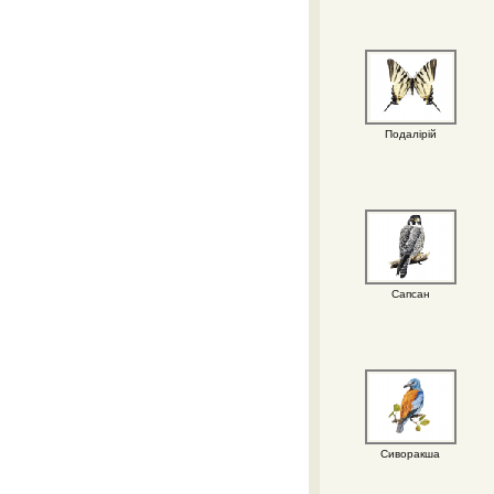
Подалірій
Сапсан
Сиворакша