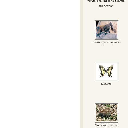
Ксилокопа (бджола-тесляр)
фіолетова
Лилик двоколірний
Махаон
Мишівка степова