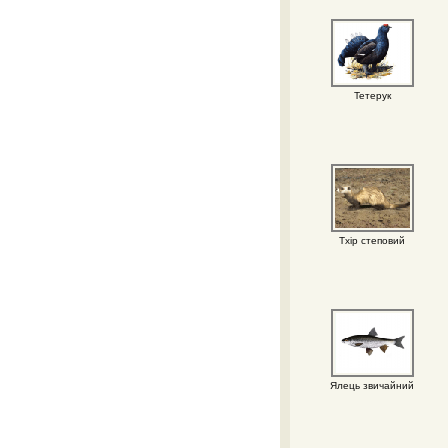
Тетерук
Тхір степовий
Ялець звичайний