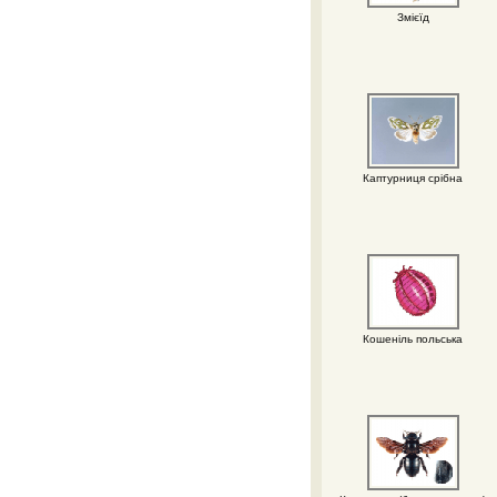
Змієїд
Каптурниця срібна
Кошеніль польська