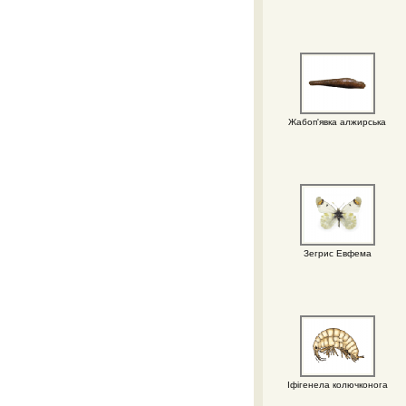
Жабоп'явка алжирська
Зегрис Евфема
Іфігенела колючконога