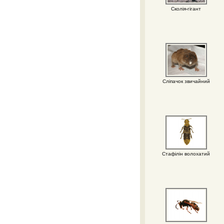
Сколія-гігант
Сліпачок звичайний
Стафілін волохатий