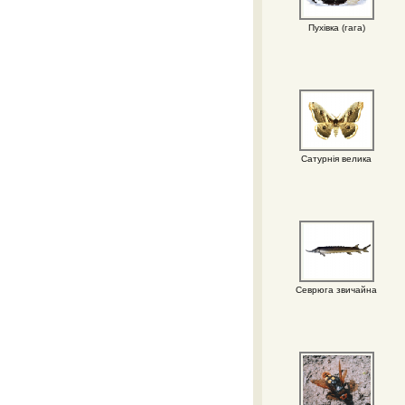
Пухівка (гага)
Сатурнія велика
Севрюга звичайна