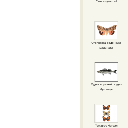
Стиз смугастий
Стрічкарка орденська
малинова
Судак морський, судак
буговець
Томарес Ногеля