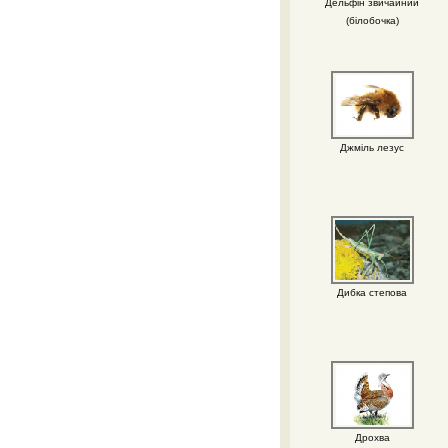
Дельфін звичайний
(білобочка)
Джміль лезус
Дибка степова
Дрохва