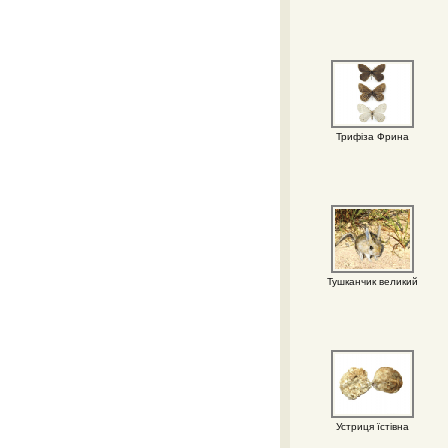
Трифіза Фрина
Тушканчик великий
Устриця їстівна