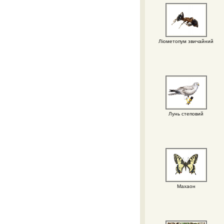
Ліометопум звичайний
Лунь степовий
Махаон