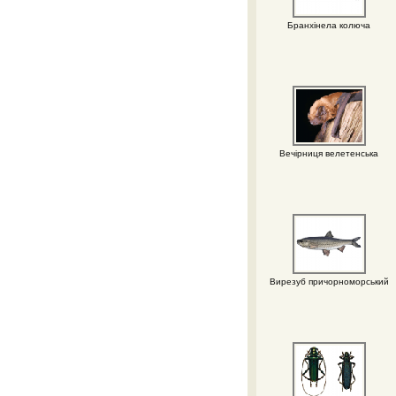
Бранхінела колюча
Вечірниця велетенська
Вирезуб причорноморський