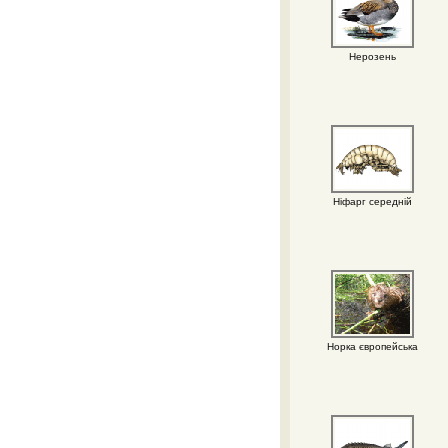
Нерозень
Ніфарг середній
Норка європейська