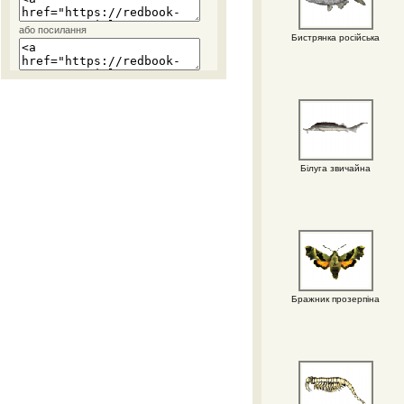
або посилання
Бистрянка російська
Білуга звичайна
Бражник прозерпіна