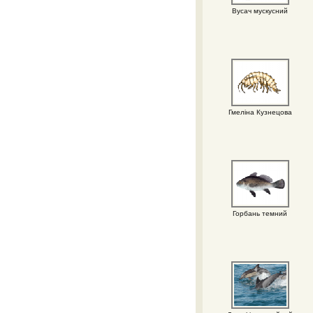
Вусач мускусний
Гмеліна Кузнецова
Горбань темний