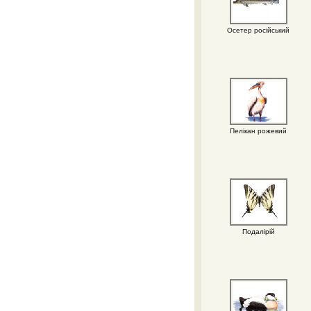
Осетер російський
Пелікан рожевий
Подалірій