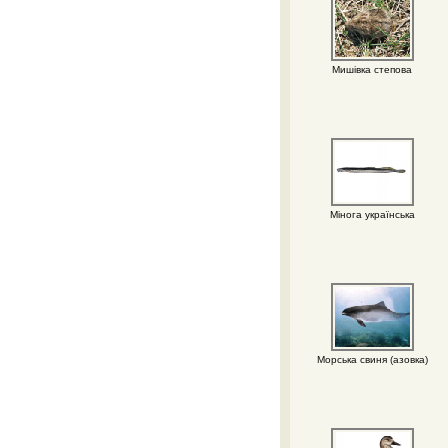
Мишівка степова
Мінога українська
Морська свиня (азовка)