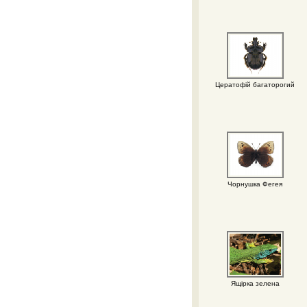
Цератофій багаторогий
Чорнушка Фегея
Ящірка зелена