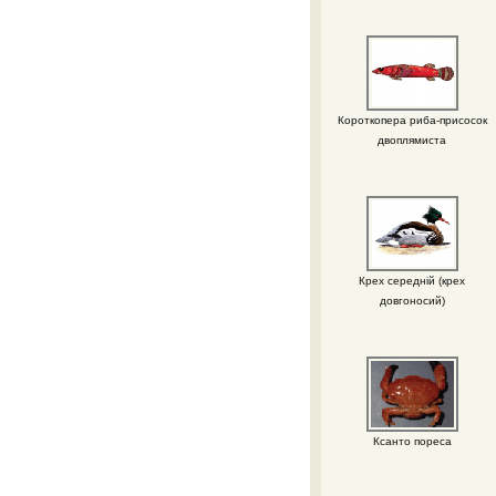
Короткопера риба-присосок
двоплямиста
Крех середній (крех
довгоносий)
Ксанто пореса