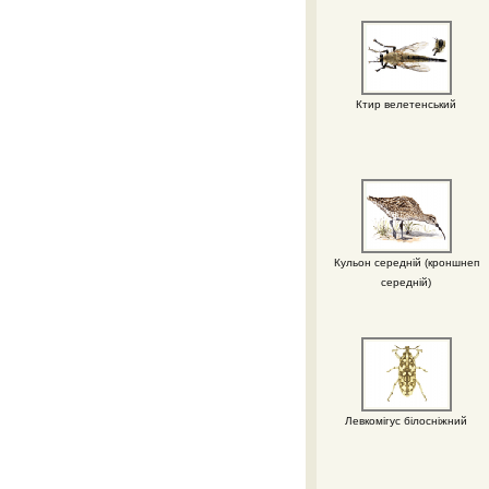
Ктир велетенський
Кульон середній (кроншнеп
середній)
Левкомігус білосніжний