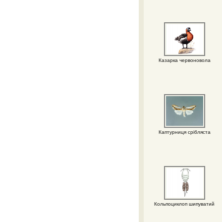
Казарка червоновола
Каптурниця срібляста
Кольпоциклоп шипуватий