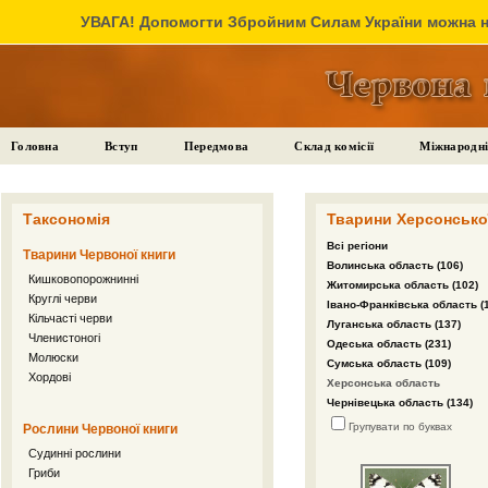
УВАГА! Допомогти Збройним Силам України можна на
Головна
Вступ
Передмова
Склад комісії
Міжнародні
Таксономія
Тварини Херсонської
Всі регіони
Тварини Червоної книги
Волинська область (106)
Кишковопорожнинні
Житомирська область (102)
Круглі черви
Івано-Франківська область (
Кільчасті черви
Луганська область (137)
Членистоногі
Одеська область (231)
Молюски
Сумська область (109)
Хордові
Херсонська область
Чернівецька область (134)
Групувати по буквах
Рослини Червоної книги
Судинні рослини
Гриби